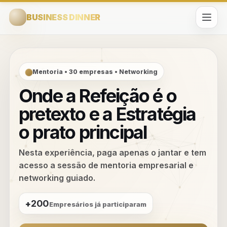
BUSINESS DINNER
Business Dinner
G360®
A preparar a experiência…
Mentoria • 30 empresas • Networking
Onde a Refeição é o
pretexto e a Estratégia
o prato principal
Nesta experiência, paga apenas o jantar e tem
acesso a sessão de mentoria empresarial e
networking guiado.
200
+
Empresários já participaram