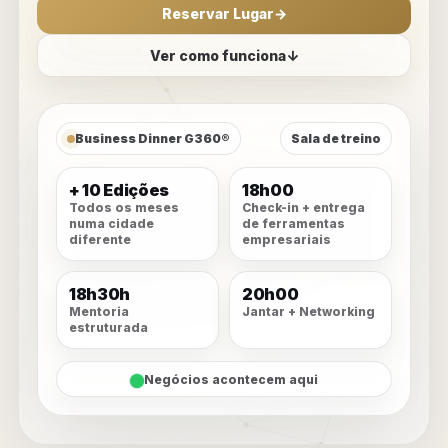
Reservar Lugar
→
Ver como funciona
↓
Business Dinner G360®
Sala de treino
+ 10 Edições
18h00
Todos os meses
Check-in + entrega
numa cidade
de ferramentas
diferente
empresariais
18h30h
20h00
Mentoria
Jantar + Networking
estruturada
Negócios acontecem aqui