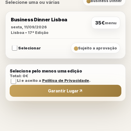
Business Dinner
Selecione uma ou várias
Business Dinner Lisboa
35€
menu
sexta, 11/09/2026
Lisboa • 17ª Edição
Selecionar
Sujeito a aprovação
Selecione pelo menos uma edição
Total: 0€
Li e aceito a
Política de Privacidade
.
Garantir Lugar